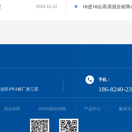
室
2024.10.12
手机：
186-8240-2
业区4号A栋厂房三层
混合矩阵
/
HDMI固化矩阵
/
产品中心
/
解决方