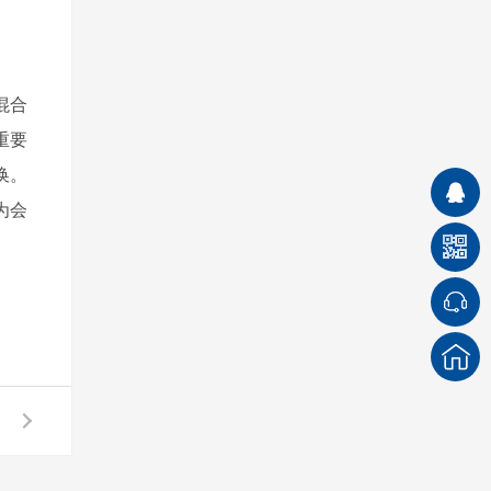
混合
重要
换。
为会