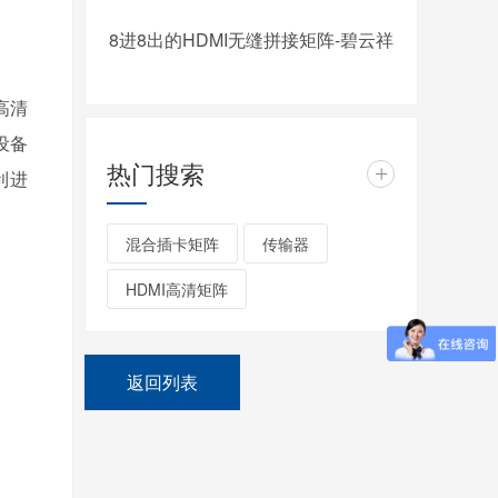
8进8出的HDMI无缝拼接矩阵-碧云祥
高清
设备
热门搜索
+
利进
混合插卡矩阵
传输器
HDMI高清矩阵
返回列表