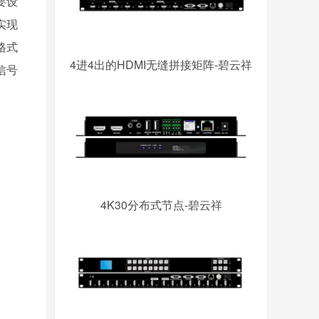
要设
实现
格式
4进4出的HDMI无缝拼接矩阵-碧云祥
信号
4K30分布式节点-碧云祥