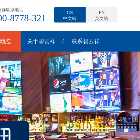
云祥联系电话
CN
EN
00-8778-321
中文站
英文站
动态
关于碧云祥
联系碧云祥