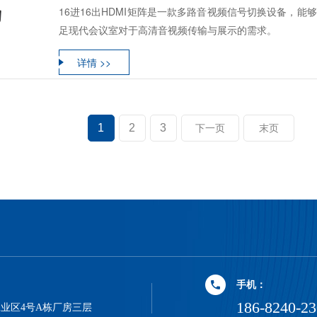
16进16出HDMI矩阵是一款多路音视频信号切换设备，能
足现代会议室对于高清音视频传输与展示的需求。
详情 >>
1
2
3
下一页
末页
手机：
186-8240-2
业区4号A栋厂房三层