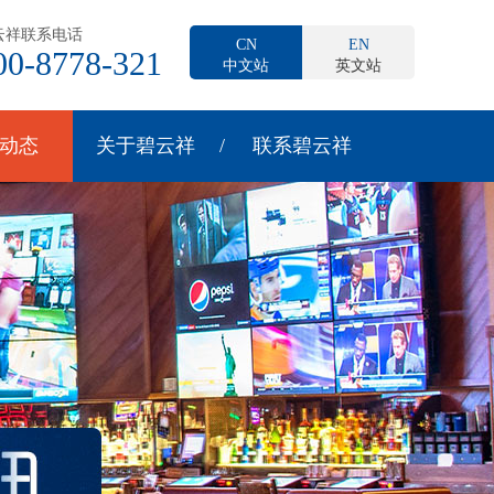
云祥联系电话
CN
EN
00-8778-321
中文站
英文站
动态
关于碧云祥
联系碧云祥