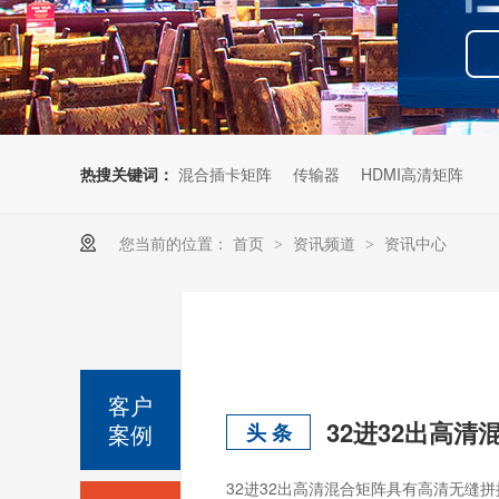
热搜关键词：
混合插卡矩阵
传输器
HDMI高清矩阵
您当前的位置：
首页
资讯频道
资讯中心
>
>
客户
32进32出高清
案例
头 条
32进32出高清混合矩阵具有高清无缝